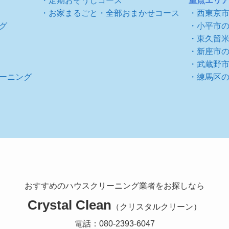
・定期おそうじコース
重点エリ
・お家まるごと・全部おまかせコース
・西東京
グ
・小平市
・東久留
・新座市
・武蔵野
ーニング
・練馬区
おすすめのハウスクリーニング業者をお探しなら
Crystal Clean
（
クリスタルクリーン
）
電話：080-2393-6047