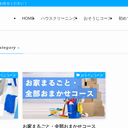
お任せください！
HOME
ハウスクリーニング
おそうじコース
初め
ategory –
そうじコース
おそうじコース
お家まるごと・全部おまかせコース